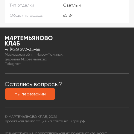
Тип отделки
Светлый
Общая площадь
65.84
+7 (926) 292-35-66
Московская обл, г. Наро-Фоминск,
деревня Мартемьяново
Telegram
Остались вопросы?
Мы перезвоним
© МАРТЕМЬЯНОВО КЛАБ, 2026
Проектная декларация на сайте наш.дом.рф
Вся информация, представленная на данном сайте, носит