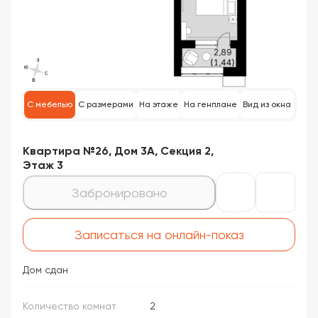
С мебелью
С размерами
На этаже
На генплане
Вид из окна
Квартира №26, Дом 3А, Секция 2,
Этаж 3
Забронировано
Записаться на онлайн-показ
Дом сдан
Количество комнат
2