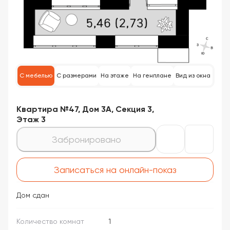
С мебелью
С размерами
На этаже
На генплане
Вид из окна
Квартира №47, Дом 3А, Секция 3,
Этаж 3
Забронировано
Записаться на онлайн-показ
Дом сдан
Количество комнат
1