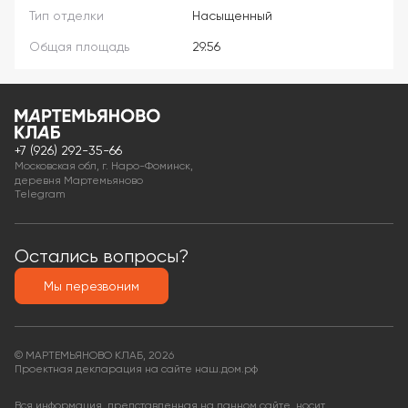
Тип отделки
Насыщенный
Общая площадь
29.56
+7 (926) 292-35-66
Московская обл, г. Наро-Фоминск,
деревня Мартемьяново
Telegram
Остались вопросы?
Мы перезвоним
© МАРТЕМЬЯНОВО КЛАБ, 2026
Проектная декларация на сайте наш.дом.рф
Вся информация, представленная на данном сайте, носит