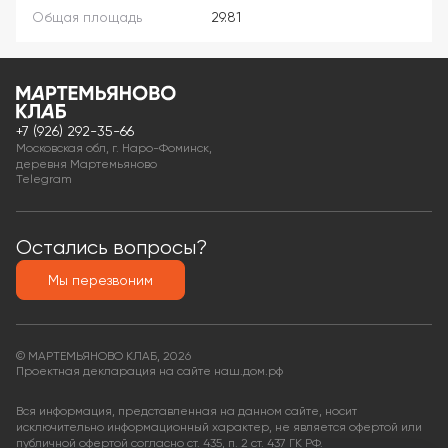
Общая площадь
29.81
+7 (926) 292-35-66
Московская обл, г. Наро-Фоминск,
деревня Мартемьяново
Telegram
Остались вопросы?
Мы перезвоним
© МАРТЕМЬЯНОВО КЛАБ, 2026
Проектная декларация на сайте наш.дом.рф
Вся информация, представленная на данном сайте, носит
исключительно информационный характер, не является офертой или
публичной офертой согласно ст. 435, п. 2 ст. 437 ГК РФ.