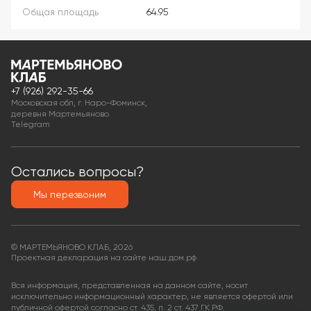
Общая площадь
64.95
+7 (926) 292-35-66
Московская обл, г. Наро-Фоминск,
деревня Мартемьяново
Telegram
Остались вопросы?
Мы перезвоним
© МАРТЕМЬЯНОВО КЛАБ, 2026
Проектная декларация на сайте наш.дом.рф
Вся информация, представленная на данном сайте, носит
исключительно информационный характер, не является офертой или
публичной офертой согласно ст. 435, п. 2 ст. 437 ГК РФ.