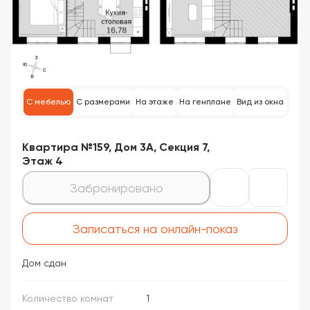
С мебелью
С размерами
На этаже
На генплане
Вид из окна
Квартира №159, Дом 3А, Секция 7,
Этаж 4
Забронировано
Записаться на онлайн-показ
Дом сдан
Количество комнат
1