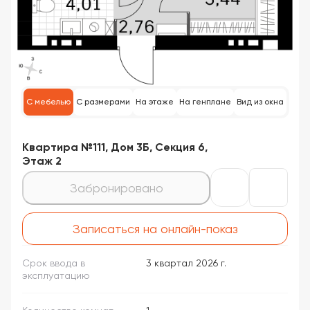
С мебелью
С размерами
На этаже
На генплане
Вид из окна
Квартира №111, Дом 3Б, Секция 6,
Этаж 2
Забронировано
Записаться на онлайн-показ
Срок ввода в
3 квартал 2026 г.
эксплуатацию