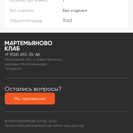
Количество комнат
1
Тип отделки
Без отделки
Общая площадь
31.43
+7 (926) 292-35-66
Московская обл, г. Наро-Фоминск,
деревня Мартемьяново
Telegram
Остались вопросы?
Мы перезвоним
© МАРТЕМЬЯНОВО КЛАБ, 2026
Проектная декларация на сайте наш.дом.рф